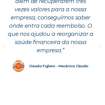
expectativas. De forma rápida,
conseguiu recuperar valores
que me pertenciam e as
bandeiras não estavam
a
repassando. Sempre foram
prestativos, quando precisei e
tive dúvidas. Indico!”
Juliana Giongo - ADDE Lanches