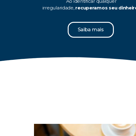
Ao identificar qualquer
irregularidade,
recuperamos seu dinheir
Saiba mais