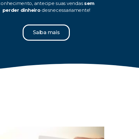
conhecimento, antecipe suas vendas
sem
perder dinheiro
desnecessariamente!
Saiba mais