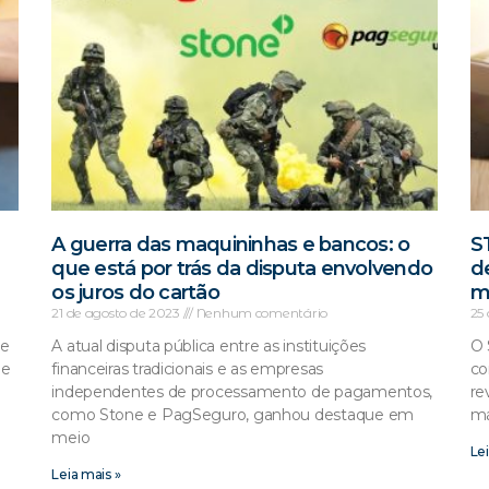
A guerra das maquininhas e bancos: o
S
que está por trás da disputa envolvendo
d
os juros do cartão
m
21 de agosto de 2023
Nenhum comentário
25
de
A atual disputa pública entre as instituições
O 
 e
financeiras tradicionais e as empresas
co
independentes de processamento de pagamentos,
re
como Stone e PagSeguro, ganhou destaque em
má
meio
Lei
Leia mais »