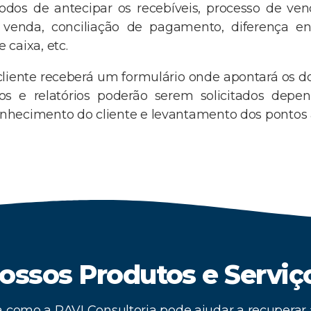
dos de antecipar os recebíveis, processo de ve
e venda, conciliação de pagamento, diferença en
 caixa, etc.
cliente receberá um formulário onde apontará os d
tos e relatórios poderão serem solicitados dep
onhecimento do cliente e levantamento dos pontos 
ossos Produtos e Serviç
 como a RAVI Consultoria pode ajudar a recuperar